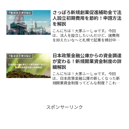
てどう違うの？という方向けの記事で
す。このワード、重要事項説明と売買契
約が終わって、金銭消費貸借契約を結ぶ
さっぽろ新規創業促進補助金で法
不動産賃貸業体験記
際に出てくるワードです。重要...
人設立初期費用を節約！申請方法
を解説
こんにちは！大家ふーしゅです。今回
は、法人を設立したいんだけど、諸費用
を抑えたいな〜と札幌で起業を検討中の
方向けの記事になります。「さっぽろ新
規創業促進補助金」についてのお話しで
す。創業を考えている皆さん、新しいビ
日本政策金融公庫からの資金調達
不動産賃貸業体験記
ジネスを始めるのってワクワ...
が変わる！新規開業資金制度の詳
細解説
こんにちは！大家ふーしゅです。今回
は、日本政策金融公庫の新しくなった新
規開業資金制度ってどんな制度？これま
での新創業融資制度とどう違うの？とい
った方向けの記事です。2024年3月、日本
政策金融公庫の新創業融資制度が廃止さ
れ、新たに新規開業資...
スポンサーリンク