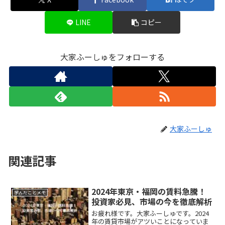
LINE
コピー
大家ふーしゅをフォローする
大家ふーしゅ
関連記事
2024年東京・福岡の賃料急騰！
学んだことメモ
投資家必見、市場の今を徹底解析
お疲れ様です。大家ふーしゅです。2024
年の賃貸市場がアツいことになっていま