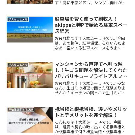
す！特に東京23区は、シングル向けが初
めて月10万を超えちゃいました。ファミ
リー向けもガンガン上がってるんです。
この変動、どうして起きてるの？何が影
駐車場を賢く使って副収入！
学んだことメモ
響してるの？そん...
akippaと特Pで始める駐車スペー
ス経営
お疲れ様です！大家ふーしゅです。今回
は、あの物件、駐車場埋まらないんだよ
なあ…空いてる駐車スペースをうまく有
効活用できないかな？と言った方向けの
記事です。空いている駐車スペースをど
うにかして収益に変えたいと思っている
マンションから戸建てへ引っ越
学んだことメモ
あなたにピッタリの内容を...
し！生ゴミ問題を解決してくれた
パリパリキューブライトアルファ
の使い心地
お疲れ様です！大家ふーしゅです。みな
さん、生ゴミの処理で困った経験ありま
せんか？キッチンの隅っこで生ゴミが臭
うと、どうしてもテンションが下がっち
ゃいますよね💧特に夏場は悪臭がひどく
なりがちだし、ゴミ袋に液だれして汚れ
抵当権と根抵当権、違いやメリッ
不動産賃貸業体験記
たりと、ストレスの元にな...
トとデメリットを完全解説！
こんにちは！大家ふーしゅです。今回
は、融資の契約の時に出てくる抵当権と
か根抵当権て何？根抵当権と根抵当権っ