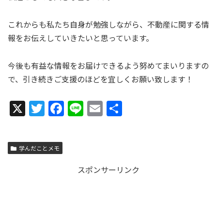
これからも私たち自身が勉強しながら、不動産に関する情
報をお伝えしていきたいと思っています。
今後も有益な情報をお届けできるよう努めてまいりますの
で、引き続きご支援のほどを宜しくお願い致します！
X
T
F
Li
E
共
w
a
n
m
有
itt
c
e
ai
学んだことメモ
er
e
l
b
スポンサーリンク
o
o
k