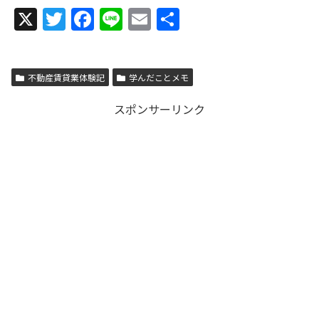
X
T
F
Li
E
共
w
a
n
m
有
itt
c
e
ai
不動産賃貸業体験記
er
e
学んだことメモ
l
b
スポンサーリンク
o
o
k