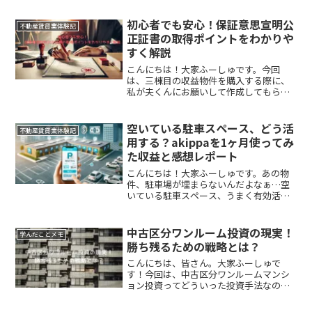
いろいろあるけど、どの指標を参考にす
れば良いの？という方向けの記事です。
初心者でも安心！保証意思宣明公
不動産賃貸業体験記
お金の成る木を育てるには、...
正証書の取得ポイントをわかりや
すく解説
こんにちは！大家ふーしゅです。今回
は、三棟目の収益物件を購入する際に、
私が夫くんにお願いして作成してもらっ
た「保証意思宣明公正証書」についてお
話しします。保証意思宣明公正証書って
何？ どんな時に必要になるの？ とい
空いている駐車スペース、どう活
不動産賃貸業体験記
う方も多いはず。そもそも私...
用する？akippaを1ヶ月使ってみ
た収益と感想レポート
こんにちは！大家ふーしゅです。あの物
件、駐車場が埋まらないんだよなぁ…空
いている駐車スペース、うまく有効活用
できないかな？そんなふうに思ったこと
はありませんか？せっかくの駐車スペー
スが空いたままだと、なんだかもったい
中古区分ワンルーム投資の現実！
学んだことメモ
ないですよね。収益物件の...
勝ち残るための戦略とは？
こんにちは、皆さん。大家ふーしゅで
す！今回は、中古区分ワンルームマンシ
ョン投資ってどういった投資手法なのか
な？小額から始められるし、物は試しに
思い切ってやってみようかな？これから