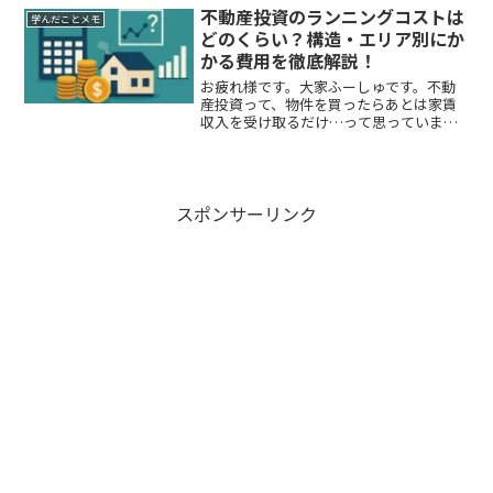
の大きな物件扱う前の練習になるんじゃ
不動産投資のランニングコストは
学んだことメモ
ないかな？なんて考えている...
どのくらい？構造・エリア別にか
かる費用を徹底解説！
お疲れ様です。大家ふーしゅです。不動
産投資って、物件を買ったらあとは家賃
収入を受け取るだけ…って思っていませ
んか？実は、購入して終わりじゃないん
です。むしろ、物件を買ってからが本
番。毎月かかる「ランニングコスト（維
持費）」のことをしっかり理...
スポンサーリンク