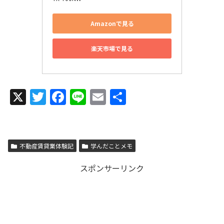
Amazonで見る
楽天市場で見る
X
T
F
Li
E
共
w
a
n
m
有
itt
c
e
ai
er
e
l
不動産賃貸業体験記
学んだことメモ
b
スポンサーリンク
o
o
k