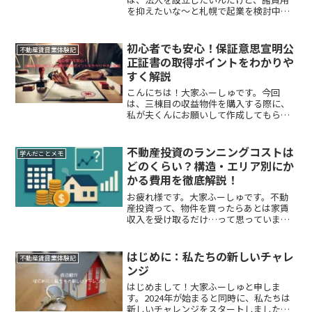
を抑えたいな〜と札幌で起業を検討中の
方向けの記事になります。「さっぽろ新
規創業促進補助金」についてのお話しで
す。創業を考えている皆さん、新しいビ
初心者でも安心！保証意思宣明公
不動産賃貸業体験記
ジネスを始めるのってワクワ...
正証書の取得ポイントをわかりや
すく解説
こんにちは！大家ふーしゅです。今回
は、三棟目の収益物件を購入する際に、
私が夫くんにお願いして作成してもらっ
た「保証意思宣明公正証書」についてお
話しします。保証意思宣明公正証書って
何？ どんな時に必要になるの？ とい
不動産投資のランニングコストは
学んだことメモ
う方も多いはず。そもそも私...
どのくらい？構造・エリア別にか
かる費用を徹底解説！
お疲れ様です。大家ふーしゅです。不動
産投資って、物件を買ったらあとは家賃
収入を受け取るだけ…って思っていませ
んか？実は、購入して終わりじゃないん
です。むしろ、物件を買ってからが本
番。毎月かかる「ランニングコスト（維
はじめに：私たちの新しいチャレ
不動産賃貸業体験記
持費）」のことをしっかり理...
ンジ
はじめまして！大家ふーしゅと申しま
す。2024年が始まると同時に、私たちは
新しいチャレンジをスタートしました。