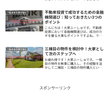
何かって言うと法人を設立し不動産投
資・賃貸経営をすることにしたんです。
法人化の目的は、ちょっと本腰を入れて
不動産投資で成功するための金融
不動産賃貸業体験記
不動産投資・賃貸経営をや...
機関選び：知っておきたい3つの
ポイント
こんにちは！大家ふーしゅです。不動産
投資において金融機関選びは、成功のカ
ギを握る大事なポイントですよね。で
も、どうせなら、自分にぴったりのパー
トナーを見つけたい。今回は、金融機関
ってどんなところがあるの？金融機関に
三棟目の物件を検討中！大家とし
不動産賃貸業体験記
行く前にどんな準備をしたら...
て次のステップへ
お疲れ様です！大家ふーしゅです。一棟
目の物件を無事に購入し、その経験を活
かして二棟目・三棟目の物件購入という
次のステップに進もうとすることは非常
に重要な一歩ですよね😊実は、私も今、
三棟目、法人２号の物件購入を考えてい
るところです。そこで、法...
スポンサーリンク