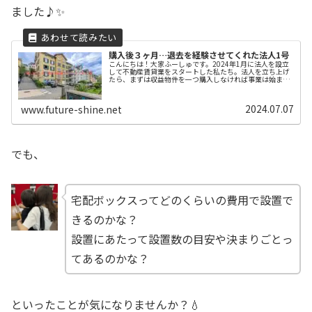
ました♪✨
購入後３ヶ月…退去を経験させてくれた法人1号
こんにちは！大家ふーしゅです。2024年1月に法人を設立
して不動産賃貸業をスタートした私たち。法人を立ち上げ
たら、まずは収益物件を一つ購入しなければ事業は始まり
ません。初めての一棟目の物件は、私たちにとって非常に
大きな一歩であり、とても大事...
2024.07.07
www.future-shine.net
でも、
宅配ボックスってどのくらいの費用で設置で
きるのかな？
設置にあたって設置数の目安や決まりごとっ
てあるのかな？
といったことが気になりませんか？💧