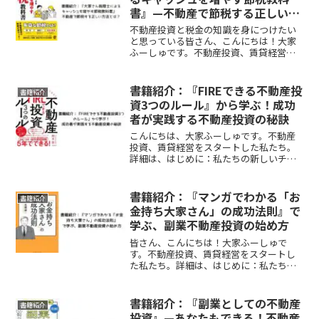
書』—不動産で節税する正しい方
法とは？
不動産投資と税金の知識を身につけたい
と思っている皆さん、こんにちは！大家
ふーしゅです。不動産投資、賃貸経営を
スタートした私たち。詳細は、はじめ
に：私たちの新しいチャレンジをご覧く
ださい。実践するためにたくさんの本を
書籍紹介：『FIREできる不動産投
書籍紹介
読みました。本からは本当に...
資3つのルール』から学ぶ！成功
者が実践する不動産投資の秘訣
こんにちは、大家ふーしゅです。不動産
投資、賃貸経営をスタートした私たち。
詳細は、はじめに：私たちの新しいチャ
レンジをご覧ください。実践するために
たくさんの本を読みました。本からは本
当にたくさんの学びを得ることができま
書籍紹介：『マンガでわかる「お
書籍紹介
す。しかも1000〜30...
金持ち大家さん」の成功法則』で
学ぶ、副業不動産投資の始め方
皆さん、こんにちは！大家ふーしゅで
す。不動産投資、賃貸経営をスタートし
た私たち。詳細は、はじめに：私たちの
新しいチャレンジをご覧ください。実践
するためにたくさんの本を読みました。
本からは本当にたくさんの学びを得るこ
書籍紹介：『副業としての不動産
書籍紹介
とができます。しかも100...
投資』—あなたもできる！不動産