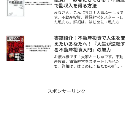
で副収入を得る方法
みなさん、こんにちは！大家ふーしゅで
す。不動産投資、賃貸経営をスタートし
た私たち。詳細は、はじめに：私たちの
新しいチャレンジをご覧ください。実践
するためにたくさんの本を読みました。
本からは本当にたくさんの学びを得るこ
書籍紹介：不動産投資で人生を変
書籍紹介
とができます。しかも10...
えたいあなたへ！『人生が逆転す
る不動産投資入門』の魅力
お疲れ様です！大家ふーしゅです。不動
産投資、賃貸経営をスタートした私た
ち。詳細は、はじめに：私たちの新しい
チャレンジをご覧ください。実践するた
めにたくさんの本を読みました。本から
は本当にたくさんの学びを得ることがで
きます。しかも1000〜3...
スポンサーリンク