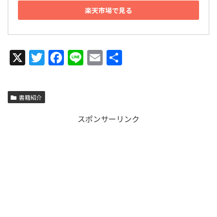
楽天市場で見る
X
T
F
Li
E
共
w
a
n
m
有
itt
c
e
ai
書籍紹介
er
e
l
b
スポンサーリンク
o
o
k