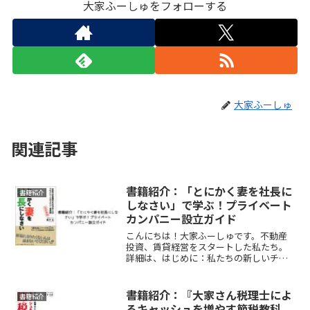
大家ふーしゅをフォローする
大家ふーしゅ
関連記事
書籍紹介：「とにかく妻を社長に
書籍紹介
しなさい」で学ぶ！プライベート
カンパニー設立ガイド
こんにちは！大家ふーしゅです。不動産
投資、賃貸経営をスタートした私たち。
詳細は、はじめに：私たちの新しいチャ
レンジをご覧ください。実践するために
たくさんの本を読みました。本からは本
当にたくさんの学びを得ることができま
書籍紹介：『大家さん税理士によ
書籍紹介
す。しかも1000〜30...
るキャッシュを増やす節税教科