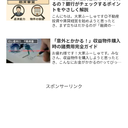
買って、人に貸す。そう、あなたも...
るの？銀行がチェックするポイン
トをやさしく解説
こんにちは。大家ふーしゅです😊不動産
投資や賃貸経営を始めようと思ったと
き、まず立ちはだかるのが「融資の
壁」。物件を買うには、たいていの場合
まとまった資金が必要になりますよね。
そこで頼るのが銀行などの金融機関。で
「意外とかかる！」収益物件購入
初心者向け 不動産基礎編
も…審査って厳しいんでしょ？ど...
時の諸費用完全ガイド
お疲れ様です！大家ふーしゅです。みな
さん、収益物件を購入しようと思ったと
き、こんなにお金がかかるの!?ってびっく
りしませんでしたか？実は、物件の価格
以外にも、いろいろな諸費用が必要なん
ですよね。これらの費用をしっかり理解
しておかないと、予算...
スポンサーリンク