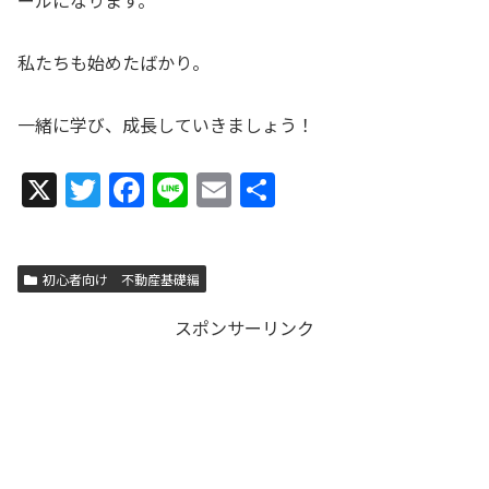
私たちも始めたばかり。
一緒に学び、成長していきましょう！
X
T
F
Li
E
共
w
a
n
m
有
itt
c
e
ai
初心者向け 不動産基礎編
er
e
l
b
スポンサーリンク
o
o
k