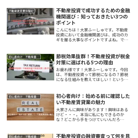
っ、これは！」って思ったら、そのチャ
ンスを掴むためにはすぐに買い付けを入
不動産投資で成功するための金融
不動産賃貸業体験記
れることが大事です。そう、...
機関選び：知っておきたい3つの
ポイント
こんにちは！大家ふーしゅです。不動産
投資において金融機関選びは、成功のカ
ギを握る大事なポイントですよね。で
も、どうせなら、自分にぴったりのパー
トナーを見つけたい。今回は、金融機関
ってどんなところがあるの？金融機関に
節税効果抜群！不動産投資が税金
初心者向け 不動産基礎編
行く前にどんな準備をしたら...
対策に選ばれる5つの理由
お疲れ様です！大家ふーしゅです。今回
は、不動産投資って節税になるの？節税
になる仕組みを教えてほしい！という方
向けの記事です。不動産投資って、ただ
の資産形成だけじゃないんです。実は、
賢い節税対策としても大注目！なぜ不動
初心者向け：始める前に確認した
初心者向け 不動産基礎編
産投資が税金の節約につな...
い不動産賃貸業の魅力
大家さんに興味があります！興味はある
けど・・・。本当に私にもできるのか
な？どこから手をつけていいんだろ
う・・・。このような人向けの記事で
す。不動産賃貸業、つまり大家さん業っ
て、実はとっても身近なんです。物件を
不動産投資の融資審査って何を見
初心者向け 不動産基礎編