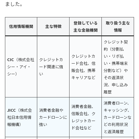
ました。
登録している
取り扱う主な
信用情報機関
主な特徴
主な金融機関
情報
クレジット契
約（分割払
クレジットカ
い・リボ払
CIC
（株式会社
クレジットカ
ード会社、信
い・携帯端末
シー・アイ・
ード関連に強
販会社、携帯
分割など）や
シー）
い
キャリアなど
その返済状
況、申し込み
履歴
消費者ローン、
消費者金融、
JICC
（株式会
消費者金融や
キャッシング、
信販会社、ク
社日本信用情
カードローンに
カードローンな
レジットカー
報機構）
強い
どの利用状況
ド会社など
と返済履歴