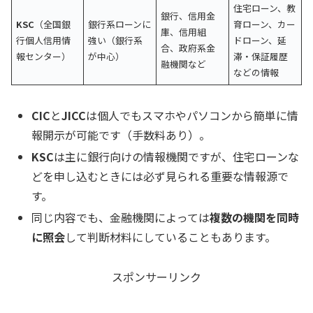
住宅ローン、教
銀行、信用金
KSC
（全国銀
銀行系ローンに
育ローン、カー
庫、信用組
行個人信用情
強い（銀行系
ドローン、延
合、政府系金
報センター）
が中心）
滞・保証履歴
融機関など
などの情報
CIC
と
JICC
は個人でもスマホやパソコンから簡単に情
報開示が可能です（手数料あり）。
KSC
は主に銀行向けの情報機関ですが、住宅ローンな
どを申し込むときには必ず見られる重要な情報源で
す。
同じ内容でも、金融機関によっては
複数の機関を同時
に照会
して判断材料にしていることもあります。
スポンサーリンク